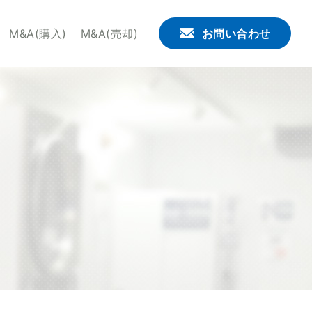
。せんたくウサギチェーンでは、これからコインランドリー
M&A(購入)
M&A(売却)
お問い合わせ