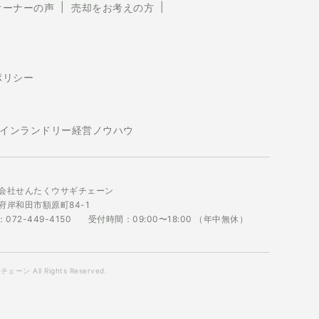
オーナーの声
売却をお考えの方
ポリシー
インランドリー経営ノウハウ
会社せんたくウサギチェーン
府岸和田市額原町84-1
：072-449-4150
受付時間：09:00〜18:00 （年中無休）
ーン All Rights Reserved.