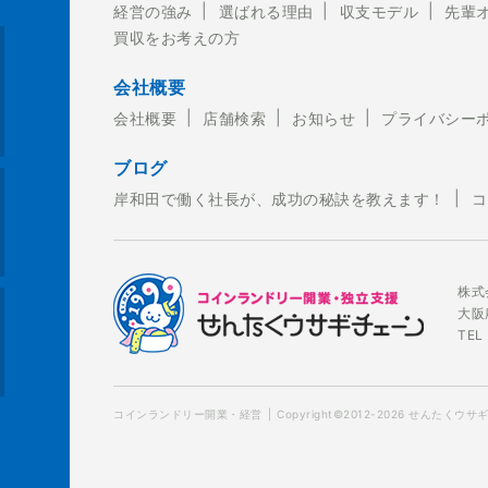
経営の強み
選ばれる理由
収支モデル
先輩
買収をお考えの方
2-449-4150
会社概要
会社概要
店舗検索
お知らせ
プライバシー
ブログ
岸和田で働く社長が、成功の秘訣を教えます！
コ
株式
大阪
TEL
コインランドリー開業・経営
Copyright©2012-2026 せんたくウサギチェ