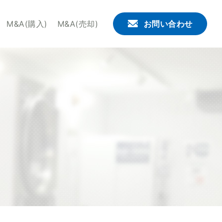
。せんたくウサギチェーンでは、これからコインランドリー
M&A(購入)
M&A(売却)
お問い合わせ