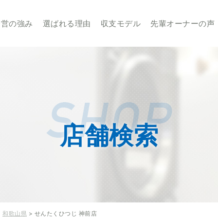
業・経営のことならせんたくウサギチェーンにお任せ下さい
経営の強み
選ばれる理由
収支モデル
先輩オーナーの声
店舗検索
>
和歌山県
> せんたくひつじ 神前店