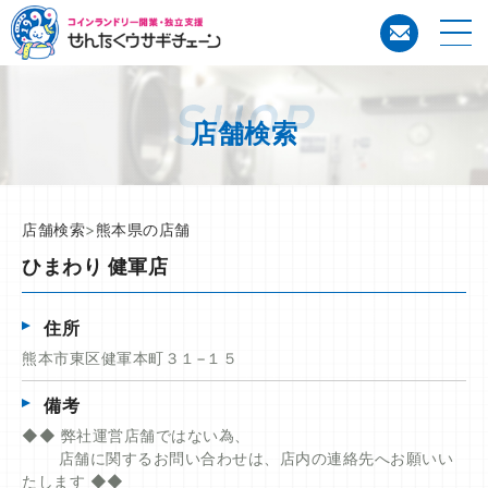
コイン
店舗検索
店舗検索
>
熊本県の店舗
ひまわり 健軍店
住所
熊本市東区健軍本町３１−１５
備考
◆◆ 弊社運営店舗ではない為、
店舗に関するお問い合わせは、店内の連絡先へお願いい
たします ◆◆