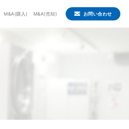
。せんたくウサギチェーンでは、これからコインランドリー
M&A(購入)
M&A(売却)
お問い合わせ