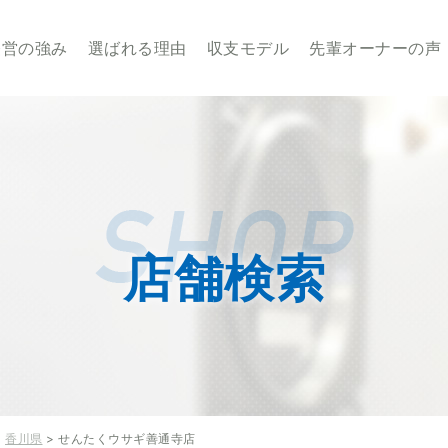
業・経営のことならせんたくウサギチェーンにお任せ下さい
経営の強み
選ばれる理由
収支モデル
先輩オーナーの声
店舗検索
>
香川県
> せんたくウサギ善通寺店