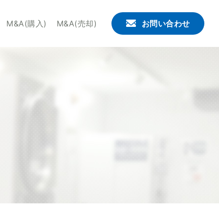
。せんたくウサギチェーンでは、これからコインランドリー
M&A(購入)
M&A(売却)
お問い合わせ